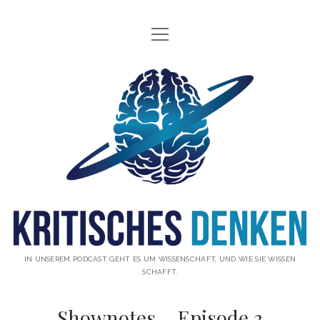
Menü
INFO
öffnen
ÜBER UNS
Kritisches
WAS IST KRITISCHES DENKEN?
Denken
GÄSTE
Podcast
THEMEN
ABONNIEREN
UNTERSTÜTZUNG
DISCLAIMER
IN UNSEREM PODCAST GEHT ES UM WISSENSCHAFT, UND WIE SIE WISSEN
SCHAFFT.
DATENSCHUTZERKLÄRUNG
Shownotes – Episode 3
KONTAKT