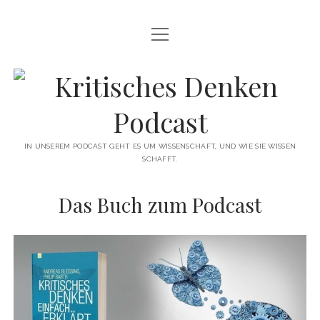
Menü
INFO
öffnen
ÜBER UNS
Kritisches
WAS IST KRITISCHES DENKEN?
Denken
GÄSTE
Podcast
IN UNSEREM PODCAST GEHT ES UM WISSENSCHAFT, UND WIE SIE WISSEN
SCHAFFT.
THEMEN
ABONNIEREN
Das Buch zum Podcast
UNTERSTÜTZUNG
DISCLAIMER
DATENSCHUTZERKLÄRUNG
KONTAKT