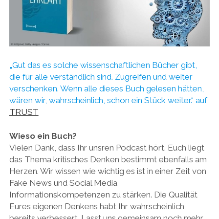
DAS BUCH ZUM PODCAST
facebook
linkedin
youtube
email
mastodon
patreon
spotify
„Gut das es solche wissenschaftlichen Bücher gibt,
die für alle verständlich sind. Zugreifen und weiter
verschenken. Wenn alle dieses Buch gelesen hätten,
wären wir, wahrscheinlich, schon ein Stück weiter.“ auf
TRUST
Wieso ein Buch?
Vielen Dank, dass Ihr unsren Podcast hört. Euch liegt
das Thema kritisches Denken bestimmt ebenfalls am
Herzen. Wir wissen wie wichtig es ist in einer Zeit von
Fake News und Social Media
Informationskompetenzen zu stärken. Die Qualität
Eures eigenen Denkens habt Ihr wahrscheinlich
bereits verbessert. Lasst uns gemeinsam noch mehr