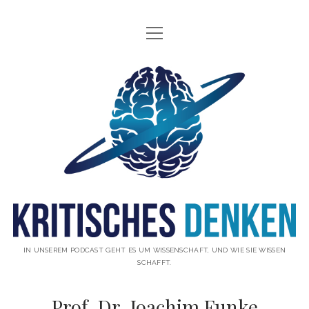
Menü
INFO
öffnen
ÜBER UNS
Kritisches
WAS IST KRITISCHES DENKEN?
Denken
GÄSTE
Podcast
THEMEN
ABONNIEREN
UNTERSTÜTZUNG
DISCLAIMER
IN UNSEREM PODCAST GEHT ES UM WISSENSCHAFT, UND WIE SIE WISSEN
SCHAFFT.
DATENSCHUTZERKLÄRUNG
Prof. Dr. Joachim Funke
KONTAKT