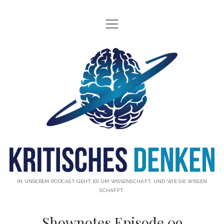
Menü
INFO
öffnen
ÜBER UNS
Kritisches
WAS IST KRITISCHES DENKEN?
Denken
GÄSTE
Podcast
THEMEN
ABONNIEREN
UNTERSTÜTZUNG
DISCLAIMER
IN UNSEREM PODCAST GEHT ES UM WISSENSCHAFT, UND WIE SIE WISSEN
SCHAFFT.
DATENSCHUTZERKLÄRUNG
Shownotes Episode 09
KONTAKT