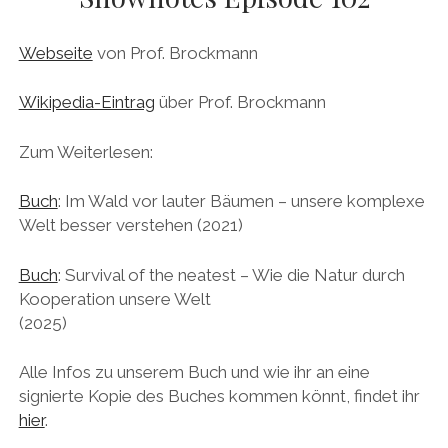
DAS BUCH ZUM PODCAST
Webseite
von Prof. Brockmann
facebook
linkedin
youtube
email
mastodon
patreon
spotify
Wikipedia-Eintrag
über Prof. Brockmann
Zum Weiterlesen:
Buch
: Im Wald vor lauter Bäumen – unsere komplexe
Welt besser verstehen (2021)
Buch
: Survival of the neatest – Wie die Natur durch
Kooperation unsere Welt
(2025)
Alle Infos zu unserem Buch und wie ihr an eine
signierte Kopie des Buches kommen könnt, findet ihr
hier
.