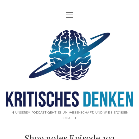
Menü
INFO
öffnen
ÜBER UNS
Kritisches
WAS IST KRITISCHES DENKEN?
Denken
GÄSTE
Podcast
THEMEN
ABONNIEREN
UNTERSTÜTZUNG
DISCLAIMER
IN UNSEREM PODCAST GEHT ES UM WISSENSCHAFT, UND WIE SIE WISSEN
SCHAFFT.
DATENSCHUTZERKLÄRUNG
Shownotes Episode 102
KONTAKT