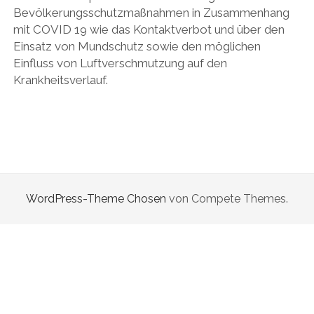
Bevölkerungsschutzmaßnahmen in Zusammenhang
DAS BUCH ZUM PODCAST
mit COVID 19 wie das Kontaktverbot und über den
Einsatz von Mundschutz sowie den möglichen
facebook
linkedin
youtube
email
mastodon
patreon
spotify
Einfluss von Luftverschmutzung auf den
Krankheitsverlauf.
WordPress-Theme Chosen
von Compete Themes.