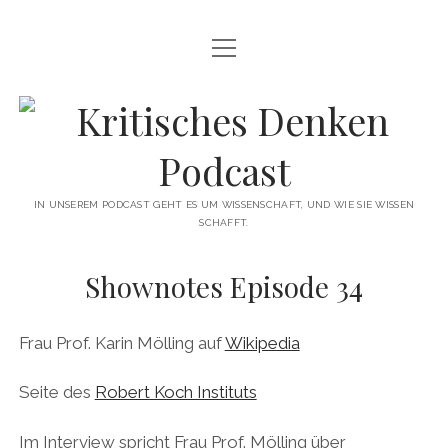
Menü
INFO
öffnen
ÜBER UNS
Kritisches
WAS IST KRITISCHES DENKEN?
Denken
GÄSTE
Podcast
IN UNSEREM PODCAST GEHT ES UM WISSENSCHAFT, UND WIE SIE WISSEN
SCHAFFT.
THEMEN
ABONNIEREN
Shownotes Episode 34
UNTERSTÜTZUNG
Frau Prof. Karin Mölling auf
Wikipedia
DISCLAIMER
Seite des
Robert Koch Instituts
DATENSCHUTZERKLÄRUNG
KONTAKT
Im Interview spricht Frau Prof. Mölling über