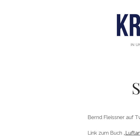
IN U
S
Bernd Fleissner auf Tw
Link zum Buch „
Lufta