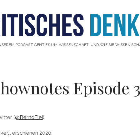
NSEREM PODCAST GEHT ES UM WISSENSCHAFT, UND WIE SIE WISSEN SCH
hownotes Episode 
itter (
@BerndFlei
)
nker
„, erschienen 2020