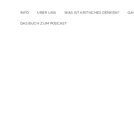
INFO
ÜBER UNS
WAS IST KRITISCHES DENKEN?
GÄ
DAS BUCH ZUM PODCAST
Kr
D
Po