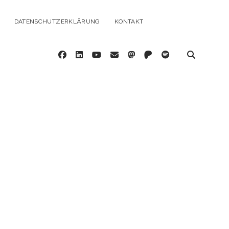
DATENSCHUTZERKLÄRUNG
KONTAKT
facebook
linkedin
youtube
email
mastodon
patreon
spotify