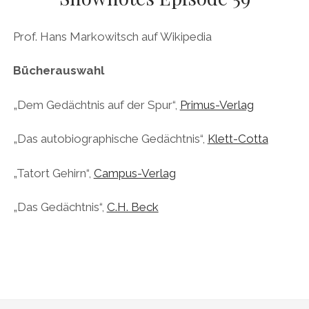
DAS BUCH ZUM PODCAST
Prof. Hans Markowitsch auf Wikipedia
facebook
linkedin
youtube
email
mastodon
patreon
spotify
Bücherauswahl
„Dem Gedächtnis auf der Spur“,
Primus-Verlag
„Das autobiographische Gedächtnis“,
Klett-Cotta
„Tatort Gehirn“,
Campus-Verlag
„Das Gedächtnis“,
C.H. Beck