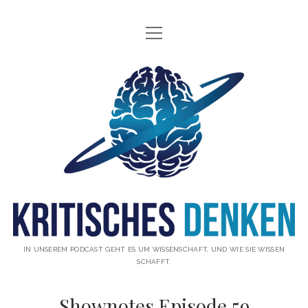
Menü
INFO
öffnen
ÜBER UNS
Kritisches
WAS IST KRITISCHES DENKEN?
Denken
GÄSTE
Podcast
THEMEN
ABONNIEREN
UNTERSTÜTZUNG
DISCLAIMER
IN UNSEREM PODCAST GEHT ES UM WISSENSCHAFT, UND WIE SIE WISSEN
SCHAFFT.
DATENSCHUTZERKLÄRUNG
Shownotes Episode 59
KONTAKT