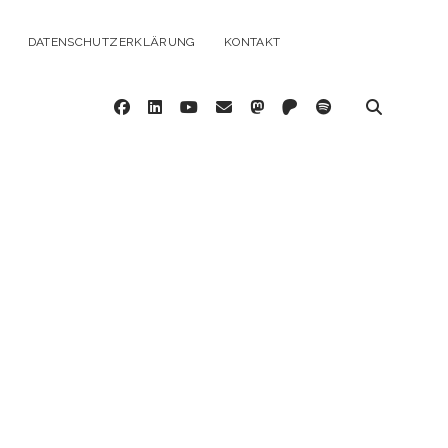
DATENSCHUTZERKLÄRUNG
KONTAKT
facebook
linkedin
youtube
email
mastodon
patreon
spotify