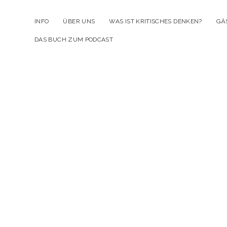
INFO
ÜBER UNS
WAS IST KRITISCHES DENKEN?
GÄ
DAS BUCH ZUM PODCAST
Kr
D
Po