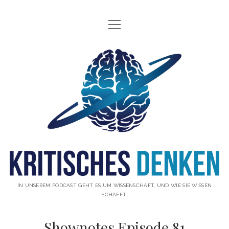
Menü
INFO
öffnen
ÜBER UNS
Kritisches
WAS IST KRITISCHES DENKEN?
Denken
GÄSTE
Podcast
THEMEN
ABONNIEREN
UNTERSTÜTZUNG
DISCLAIMER
IN UNSEREM PODCAST GEHT ES UM WISSENSCHAFT, UND WIE SIE WISSEN
SCHAFFT.
DATENSCHUTZERKLÄRUNG
Shownotes Episode 81
KONTAKT