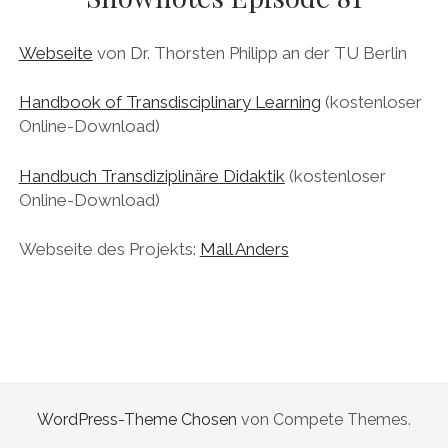
DAS BUCH ZUM PODCAST
Webseite
von Dr. Thorsten Philipp an der TU Berlin
facebook
linkedin
youtube
email
mastodon
patreon
spotify
Handbook of Transdisciplinary Learning
(kostenloser
Online-Download)
Handbuch Transdiziplinäre Didaktik
(kostenloser
Online-Download)
Webseite des Projekts:
Mall Anders
WordPress-Theme Chosen
von Compete Themes.