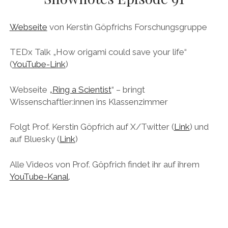
DAS BUCH ZUM PODCAST
Webseite
von Kerstin Göpfrichs Forschungsgruppe
facebook
linkedin
youtube
email
mastodon
patreon
spotify
TEDx Talk „How origami could save your life“
(
YouTube-Link
)
Webseite „
Ring a Scientist
“ – bringt
Wissenschaftler:innen ins Klassenzimmer
Folgt Prof. Kerstin Göpfrich auf X/Twitter (
Link
) und
auf Bluesky (
Link
)
Alle Videos von Prof. Göpfrich findet ihr auf ihrem
YouTube-Kanal
.