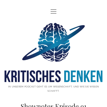
Menü
INFO
öffnen
ÜBER UNS
Kritisches
WAS IST KRITISCHES DENKEN?
Denken
GÄSTE
Podcast
THEMEN
ABONNIEREN
UNTERSTÜTZUNG
DISCLAIMER
IN UNSEREM PODCAST GEHT ES UM WISSENSCHAFT, UND WIE SIE WISSEN
SCHAFFT.
DATENSCHUTZERKLÄRUNG
Shownotes Episode 91
KONTAKT