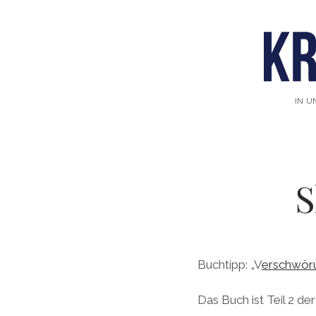
IN U
S
Buchtipp: „V
erschwöru
Das Buch ist Teil 2 der