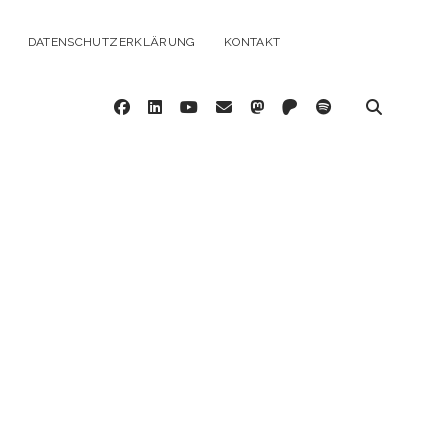
DATENSCHUTZERKLÄRUNG
KONTAKT
facebook
linkedin
youtube
email
mastodon
patreon
spotify