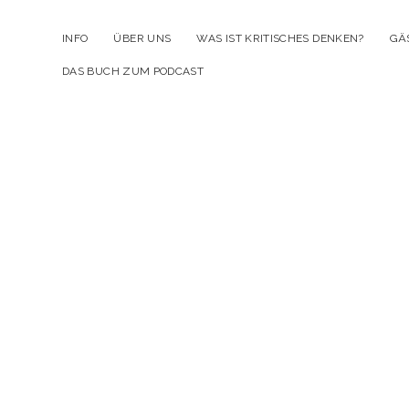
INFO
ÜBER UNS
WAS IST KRITISCHES DENKEN?
GÄ
DAS BUCH ZUM PODCAST
Kr
D
Po