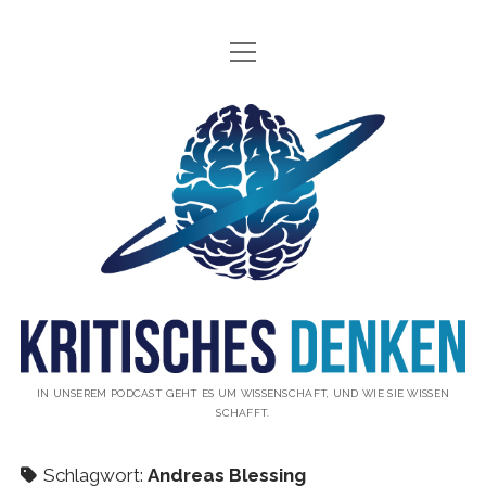
Menü
INFO
öffnen
ÜBER UNS
Kritisches
WAS IST KRITISCHES DENKEN?
Denken
GÄSTE
Podcast
THEMEN
ABONNIEREN
UNTERSTÜTZUNG
DISCLAIMER
IN UNSEREM PODCAST GEHT ES UM WISSENSCHAFT, UND WIE SIE WISSEN
SCHAFFT.
DATENSCHUTZERKLÄRUNG
KONTAKT
Schlagwort:
Andreas Blessing