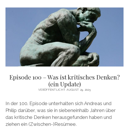
DAS BUCH ZUM PODCAST
facebook
linkedin
youtube
email
mastodon
patreon
spotify
Episode 100 – Was ist kritisches Denken?
(ein Update)
VERÖFFENTLICHT AUGUST 29, 2025
In der 100. Episode unterhalten sich Andreas und
Philip darüber, was sie in siebeneinhalb Jahren über
das kritische Denken herausgefunden haben und
ziehen ein (Zwischen-)Resümee.