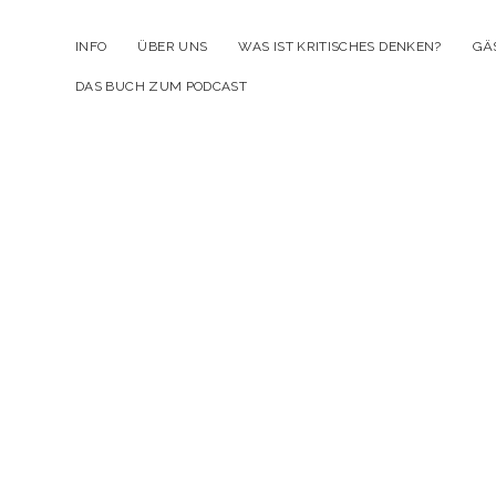
INFO
ÜBER UNS
WAS IST KRITISCHES DENKEN?
GÄ
DAS BUCH ZUM PODCAST
Kr
D
Po