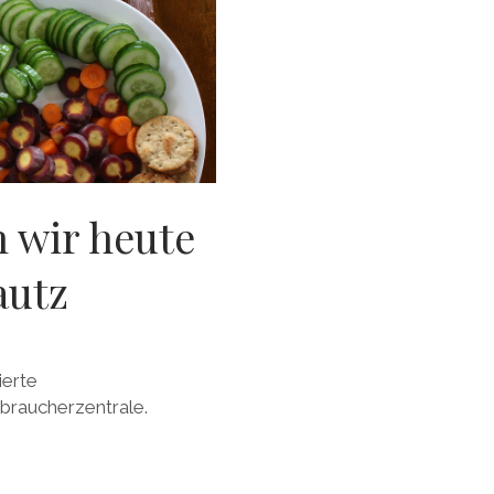
n wir heute
autz
ierte
braucherzentrale.