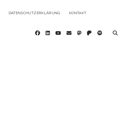
DATENSCHUTZERKLÄRUNG
KONTAKT
facebook
linkedin
youtube
email
mastodon
patreon
spotify