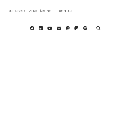
DATENSCHUTZERKLÄRUNG
KONTAKT
facebook
linkedin
youtube
email
mastodon
patreon
spotify