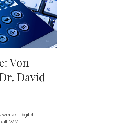
e: Von
Dr. David
werke, „digital
ßball-WM.