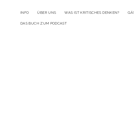
INFO
ÜBER UNS
WAS IST KRITISCHES DENKEN?
GÄ
DAS BUCH ZUM PODCAST
Kr
D
Po