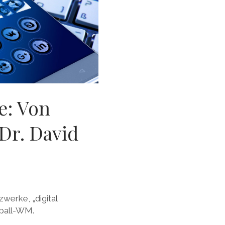
e: Von
Dr. David
werke, „digital
ßball-WM.