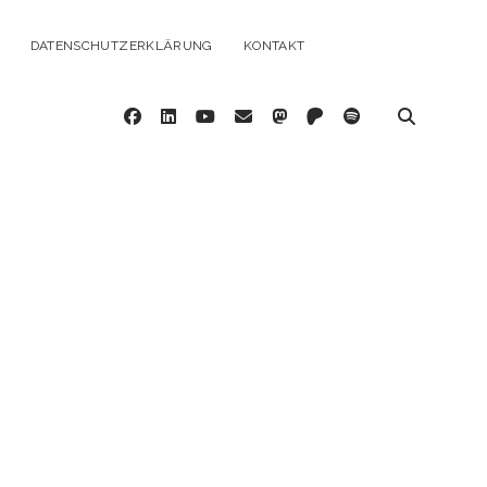
DATENSCHUTZERKLÄRUNG
KONTAKT
facebook
linkedin
youtube
email
mastodon
patreon
spotify