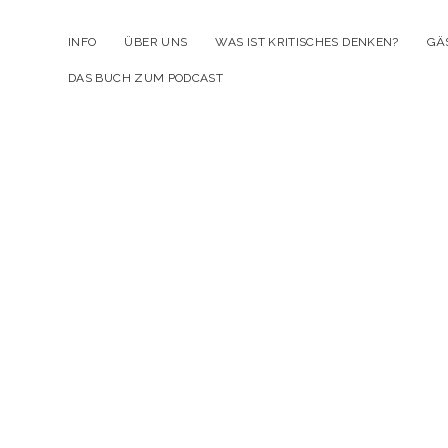
INFO
ÜBER UNS
WAS IST KRITISCHES DENKEN?
GÄ
DAS BUCH ZUM PODCAST
Kr
D
Po