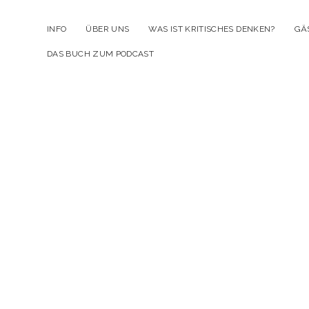
INFO
ÜBER UNS
WAS IST KRITISCHES DENKEN?
GÄ
DAS BUCH ZUM PODCAST
Kr
D
Po