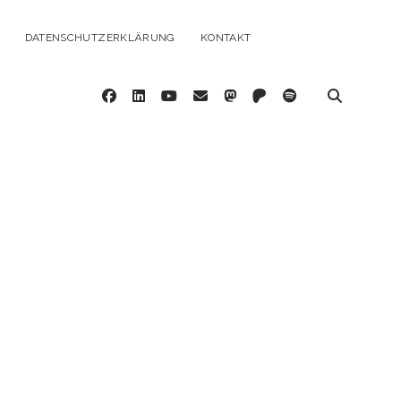
DATENSCHUTZERKLÄRUNG
KONTAKT
facebook
linkedin
youtube
email
mastodon
patreon
spotify