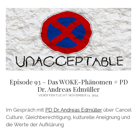
DAS BUCH ZUM PODCAST
facebook
linkedin
youtube
email
mastodon
patreon
spotify
Episode 93 – Das WOKE-Phänomen # PD
Dr. Andreas Edmüller
VERÖFFENTLICHT NOVEMBER 11, 2024
Im Gespräch mit
PD Dr. Andreas Edmüller
über Cancel
Culture, Gleichberechtigung, kulturelle Aneignung und
die Werte der Aufklärung