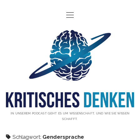
Menü
INFO
öffnen
ÜBER UNS
Kritisches
WAS IST KRITISCHES DENKEN?
Denken
GÄSTE
Podcast
THEMEN
ABONNIEREN
UNTERSTÜTZUNG
DISCLAIMER
IN UNSEREM PODCAST GEHT ES UM WISSENSCHAFT, UND WIE SIE WISSEN
SCHAFFT.
DATENSCHUTZERKLÄRUNG
KONTAKT
Schlagwort:
Gendersprache