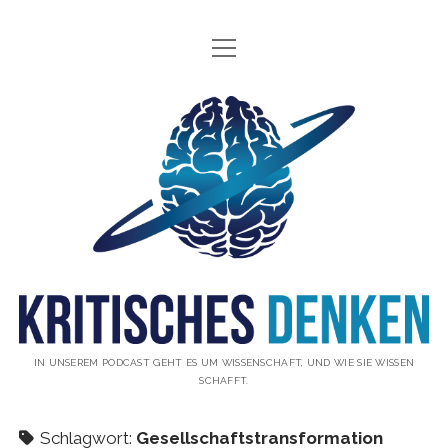
Menü
INFO
öffnen
ÜBER UNS
Kritisches
WAS IST KRITISCHES DENKEN?
Denken
GÄSTE
Podcast
THEMEN
ABONNIEREN
UNTERSTÜTZUNG
DISCLAIMER
IN UNSEREM PODCAST GEHT ES UM WISSENSCHAFT, UND WIE SIE WISSEN
SCHAFFT.
DATENSCHUTZERKLÄRUNG
KONTAKT
Schlagwort:
Gesellschaftstransformation