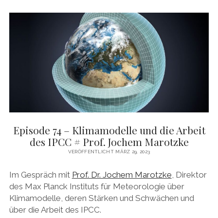
DAS BUCH ZUM PODCAST
facebook
linkedin
youtube
email
mastodon
patreon
spotify
Episode 74 – Klimamodelle und die Arbeit
des IPCC # Prof. Jochem Marotzke
VERÖFFENTLICHT MÄRZ 29, 2023
Im Gespräch mit
Prof. Dr. Jochem Marotzke
, Direktor
des Max Planck Instituts für Meteorologie über
Klimamodelle, deren Stärken und Schwächen und
über die Arbeit des IPCC.