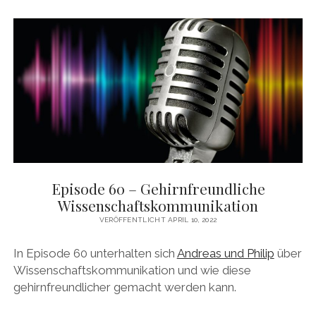
DAS BUCH ZUM PODCAST
facebook
linkedin
youtube
email
mastodon
patreon
spotify
Episode 60 – Gehirnfreundliche
Wissenschaftskommunikation
VERÖFFENTLICHT APRIL 10, 2022
In Episode 60 unterhalten sich
Andreas und Philip
über
Wissenschaftskommunikation und wie diese
gehirnfreundlicher gemacht werden kann.