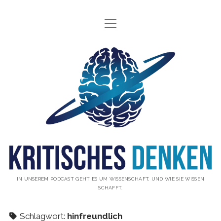
Menü
INFO
öffnen
ÜBER UNS
Kritisches
WAS IST KRITISCHES DENKEN?
Denken
GÄSTE
Podcast
THEMEN
ABONNIEREN
UNTERSTÜTZUNG
DISCLAIMER
IN UNSEREM PODCAST GEHT ES UM WISSENSCHAFT, UND WIE SIE WISSEN
SCHAFFT.
DATENSCHUTZERKLÄRUNG
KONTAKT
Schlagwort:
hinfreundlich