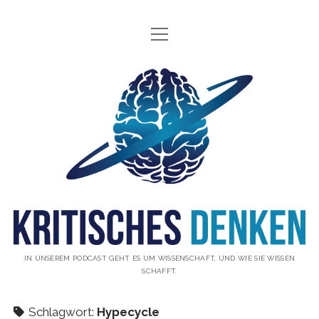
Menü
INFO
öffnen
ÜBER UNS
Kritisches
WAS IST KRITISCHES DENKEN?
Denken
GÄSTE
Podcast
THEMEN
ABONNIEREN
UNTERSTÜTZUNG
DISCLAIMER
IN UNSEREM PODCAST GEHT ES UM WISSENSCHAFT, UND WIE SIE WISSEN
SCHAFFT.
DATENSCHUTZERKLÄRUNG
KONTAKT
Schlagwort:
Hypecycle