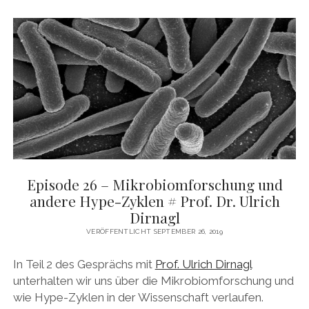
DAS BUCH ZUM PODCAST
facebook
linkedin
youtube
email
mastodon
patreon
spotify
Episode 26 – Mikrobiomforschung und
andere Hype-Zyklen # Prof. Dr. Ulrich
Dirnagl
VERÖFFENTLICHT SEPTEMBER 26, 2019
In Teil 2 des Gesprächs mit
Prof. Ulrich Dirnagl
unterhalten wir uns über die Mikrobiomforschung und
wie Hype-Zyklen in der Wissenschaft verlaufen.