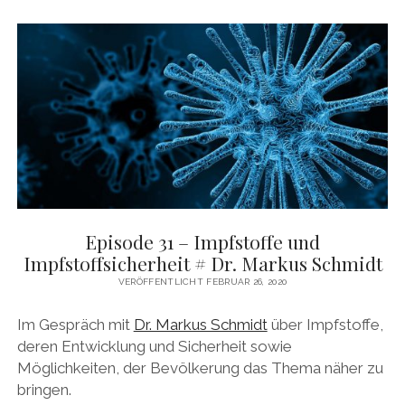
DAS BUCH ZUM PODCAST
facebook
linkedin
youtube
email
mastodon
patreon
spotify
Episode 31 – Impfstoffe und
Impfstoffsicherheit # Dr. Markus Schmidt
VERÖFFENTLICHT FEBRUAR 26, 2020
Im Gespräch mit
Dr. Markus Schmidt
über Impfstoffe,
deren Entwicklung und Sicherheit sowie
Möglichkeiten, der Bevölkerung das Thema näher zu
bringen.