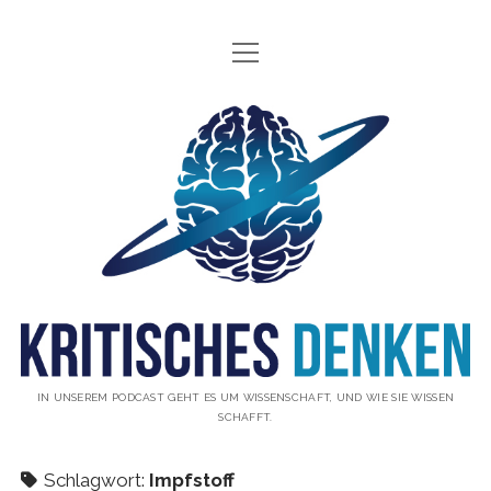
Menü
INFO
öffnen
ÜBER UNS
Kritisches
WAS IST KRITISCHES DENKEN?
Denken
GÄSTE
Podcast
THEMEN
ABONNIEREN
UNTERSTÜTZUNG
DISCLAIMER
IN UNSEREM PODCAST GEHT ES UM WISSENSCHAFT, UND WIE SIE WISSEN
SCHAFFT.
DATENSCHUTZERKLÄRUNG
KONTAKT
Schlagwort:
Impfstoff