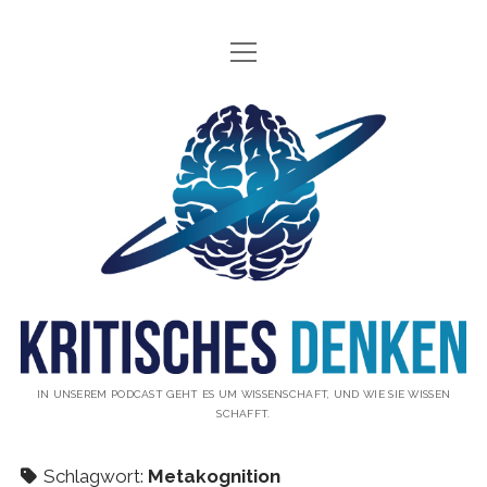
Menü
INFO
öffnen
ÜBER UNS
Kritisches
WAS IST KRITISCHES DENKEN?
Denken
GÄSTE
Podcast
THEMEN
ABONNIEREN
UNTERSTÜTZUNG
DISCLAIMER
IN UNSEREM PODCAST GEHT ES UM WISSENSCHAFT, UND WIE SIE WISSEN
SCHAFFT.
DATENSCHUTZERKLÄRUNG
KONTAKT
Schlagwort:
Metakognition