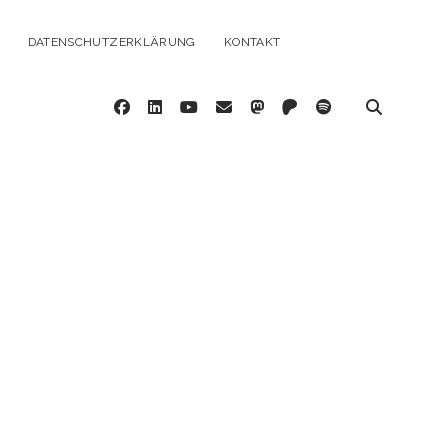
DATENSCHUTZERKLÄRUNG
KONTAKT
facebook
linkedin
youtube
email
mastodon
patreon
spotify