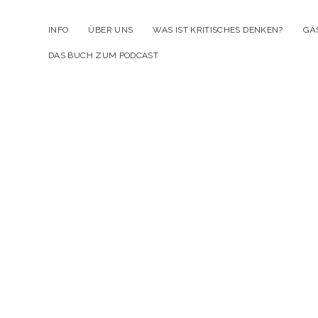
INFO
ÜBER UNS
WAS IST KRITISCHES DENKEN?
GÄ
DAS BUCH ZUM PODCAST
Kr
D
Po