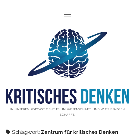
Menü
INFO
öffnen
ÜBER UNS
Kritisches
WAS IST KRITISCHES DENKEN?
Denken
GÄSTE
Podcast
THEMEN
ABONNIEREN
UNTERSTÜTZUNG
DISCLAIMER
IN UNSEREM PODCAST GEHT ES UM WISSENSCHAFT, UND WIE SIE WISSEN
SCHAFFT.
DATENSCHUTZERKLÄRUNG
KONTAKT
Schlagwort:
Zentrum für kritisches Denken