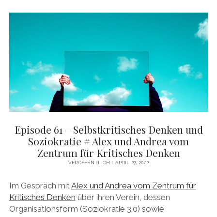
DAS BUCH ZUM PODCAST
facebook
linkedin
youtube
email
mastodon
patreon
spotify
Episode 61 – Selbstkritisches Denken und
Soziokratie # Alex und Andrea vom
Zentrum für Kritisches Denken
VERÖFFENTLICHT APRIL 27, 2022
Im Gespräch mit
Alex und Andrea vom Zentrum für
Kritisches Denken
über ihren Verein, dessen
Organisationsform (Soziokratie 3.0) sowie