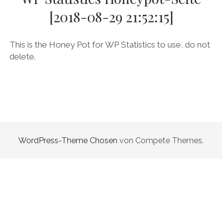
[2018-08-29 21:52:15]
DAS BUCH ZUM PODCAST
facebook
linkedin
youtube
email
mastodon
patreon
spotify
This is the Honey Pot for WP Statistics to use, do not
delete.
WordPress-Theme Chosen
von Compete Themes.