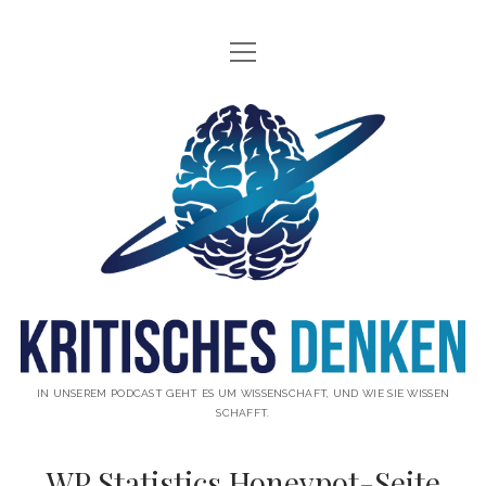
Menü
INFO
öffnen
ÜBER UNS
Kritisches
WAS IST KRITISCHES DENKEN?
Denken
GÄSTE
Podcast
THEMEN
ABONNIEREN
UNTERSTÜTZUNG
DISCLAIMER
IN UNSEREM PODCAST GEHT ES UM WISSENSCHAFT, UND WIE SIE WISSEN
SCHAFFT.
DATENSCHUTZERKLÄRUNG
WP Statistics Honeypot-Seite
KONTAKT