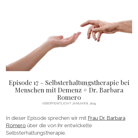
DAS BUCH ZUM PODCAST
facebook
linkedin
youtube
email
mastodon
patreon
spotify
Episode 17 – Selbsterhaltungstherapie bei
Menschen mit Demenz # Dr. Barbara
Romero
VERÖFFENTLICHT JANUAR 8, 2019
In dieser Episode sprechen wir mit
Frau Dr. Barbara
Romero
über die von ihr entwickelte
Selbsterhaltungstherapie.