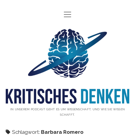
Menü
INFO
öffnen
ÜBER UNS
Kritisches
WAS IST KRITISCHES DENKEN?
Denken
GÄSTE
Podcast
THEMEN
ABONNIEREN
UNTERSTÜTZUNG
DISCLAIMER
IN UNSEREM PODCAST GEHT ES UM WISSENSCHAFT, UND WIE SIE WISSEN
SCHAFFT.
DATENSCHUTZERKLÄRUNG
KONTAKT
Schlagwort:
Barbara Romero