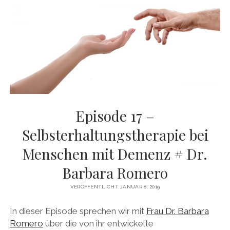
DAS BUCH ZUM PODCAST
facebook
linkedin
youtube
email
mastodon
patreon
spotify
Episode 17 –
Selbsterhaltungstherapie bei
Menschen mit Demenz # Dr.
Barbara Romero
VERÖFFENTLICHT JANUAR 8, 2019
In dieser Episode sprechen wir mit
Frau Dr. Barbara
Romero
über die von ihr entwickelte