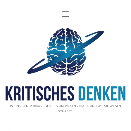
Menü
INFO
öffnen
ÜBER UNS
Kritisches
WAS IST KRITISCHES DENKEN?
Denken
GÄSTE
Podcast
THEMEN
ABONNIEREN
UNTERSTÜTZUNG
DISCLAIMER
IN UNSEREM PODCAST GEHT ES UM WISSENSCHAFT, UND WIE SIE WISSEN
SCHAFFT.
DATENSCHUTZERKLÄRUNG
KONTAKT