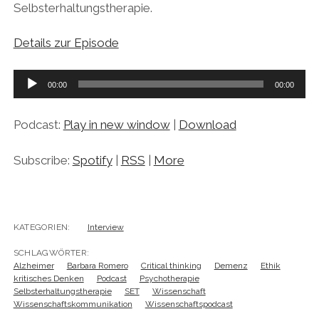
Selbsterhaltungstherapie.
Details zur Episode
Audio-
00:00
00:00
Player
Podcast:
Play in new window
|
Download
Subscribe:
Spotify
|
RSS
|
More
KATEGORIEN:
Interview
SCHLAGWÖRTER:
Alzheimer
Barbara Romero
Critical thinking
Demenz
Ethik
kritisches Denken
Podcast
Psychotherapie
Selbsterhaltungstherapie
SET
Wissenschaft
Wissenschaftskommunikation
Wissenschaftspodcast