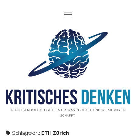
Menü
INFO
öffnen
ÜBER UNS
Kritisches
WAS IST KRITISCHES DENKEN?
Denken
GÄSTE
Podcast
THEMEN
ABONNIEREN
UNTERSTÜTZUNG
DISCLAIMER
IN UNSEREM PODCAST GEHT ES UM WISSENSCHAFT, UND WIE SIE WISSEN
SCHAFFT.
DATENSCHUTZERKLÄRUNG
KONTAKT
Schlagwort:
ETH Zürich