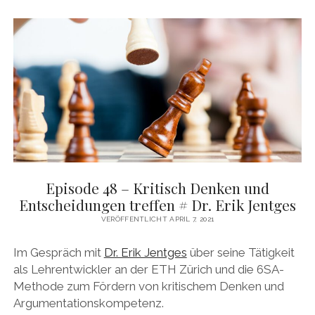
DAS BUCH ZUM PODCAST
facebook
linkedin
youtube
email
mastodon
patreon
spotify
Episode 48 – Kritisch Denken und
Entscheidungen treffen # Dr. Erik Jentges
VERÖFFENTLICHT APRIL 7, 2021
Im Gespräch mit
Dr. Erik Jentges
über seine Tätigkeit
als Lehrentwickler an der ETH Zürich und die 6SA-
Methode zum Fördern von kritischem Denken und
Argumentationskompetenz.