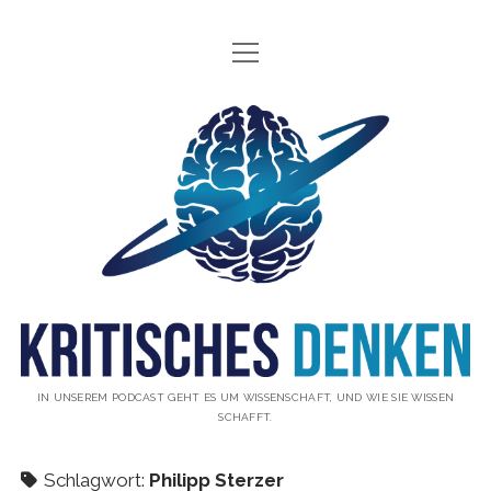
Menü
INFO
öffnen
ÜBER UNS
Kritisches
WAS IST KRITISCHES DENKEN?
Denken
GÄSTE
Podcast
THEMEN
ABONNIEREN
UNTERSTÜTZUNG
DISCLAIMER
IN UNSEREM PODCAST GEHT ES UM WISSENSCHAFT, UND WIE SIE WISSEN
SCHAFFT.
DATENSCHUTZERKLÄRUNG
KONTAKT
Schlagwort:
Philipp Sterzer