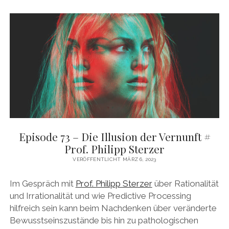
DAS BUCH ZUM PODCAST
facebook
linkedin
youtube
email
mastodon
patreon
spotify
Episode 73 – Die Illusion der Vernunft #
Prof. Philipp Sterzer
VERÖFFENTLICHT MÄRZ 6, 2023
Im Gespräch mit
Prof. Philipp Sterzer
über Rationalität
und Irrationalität und wie Predictive Processing
hilfreich sein kann beim Nachdenken über veränderte
Bewusstseinszustände bis hin zu pathologischen