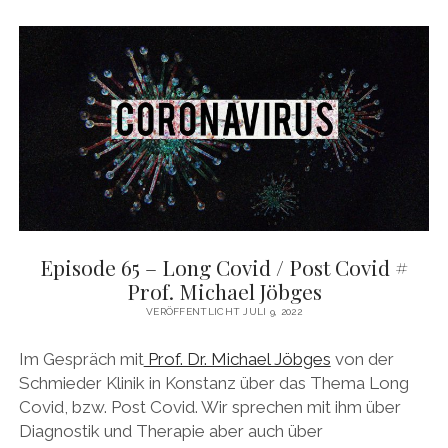
DAS BUCH ZUM PODCAST
facebook
linkedin
youtube
email
mastodon
patreon
spotify
Episode 65 – Long Covid / Post Covid #
Prof. Michael Jöbges
VERÖFFENTLICHT JULI 9, 2022
Im Gespräch mit
Prof. Dr. Michael Jöbges
von der
Schmieder Klinik in Konstanz über das Thema Long
Covid, bzw. Post Covid. Wir sprechen mit ihm über
Diagnostik und Therapie aber auch über