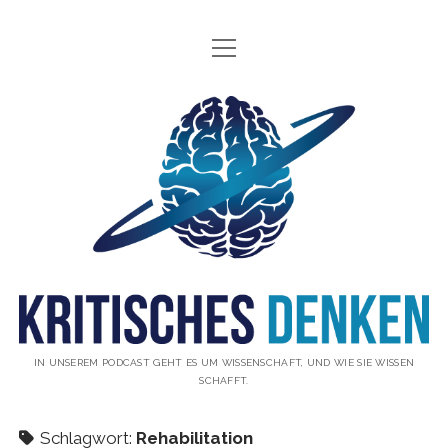
Menü
INFO
öffnen
ÜBER UNS
Kritisches
WAS IST KRITISCHES DENKEN?
Denken
GÄSTE
Podcast
THEMEN
ABONNIEREN
UNTERSTÜTZUNG
DISCLAIMER
IN UNSEREM PODCAST GEHT ES UM WISSENSCHAFT, UND WIE SIE WISSEN
SCHAFFT.
DATENSCHUTZERKLÄRUNG
KONTAKT
Schlagwort:
Rehabilitation