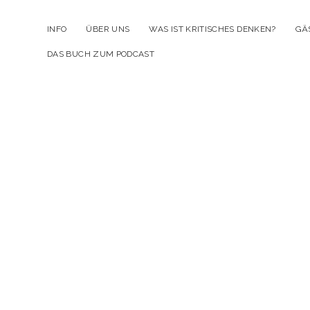
INFO
ÜBER UNS
WAS IST KRITISCHES DENKEN?
GÄ
DAS BUCH ZUM PODCAST
Kr
D
Po