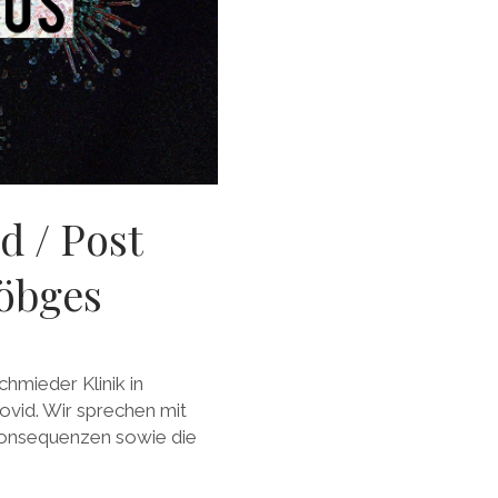
d / Post
Jöbges
hmieder Klinik in
vid. Wir sprechen mit
Konsequenzen sowie die