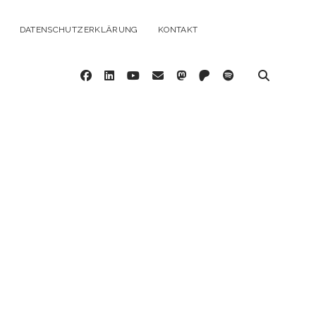
DATENSCHUTZERKLÄRUNG
KONTAKT
facebook
linkedin
youtube
email
mastodon
patreon
spotify