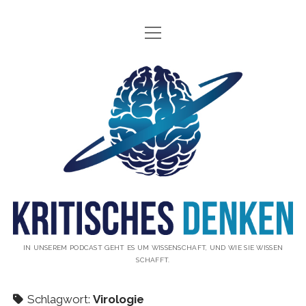
Menü
INFO
öffnen
ÜBER UNS
Kritisches
WAS IST KRITISCHES DENKEN?
Denken
GÄSTE
Podcast
THEMEN
ABONNIEREN
UNTERSTÜTZUNG
DISCLAIMER
IN UNSEREM PODCAST GEHT ES UM WISSENSCHAFT, UND WIE SIE WISSEN
SCHAFFT.
DATENSCHUTZERKLÄRUNG
KONTAKT
Schlagwort:
Virologie