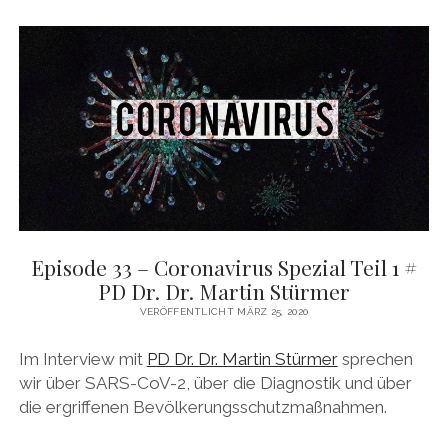
DAS BUCH ZUM PODCAST
facebook
linkedin
youtube
email
mastodon
patreon
spotify
Episode 33 – Coronavirus Spezial Teil 1 #
PD Dr. Dr. Martin Stürmer
VERÖFFENTLICHT MÄRZ 25, 2020
Im Interview mit
PD Dr. Dr. Martin Stürmer
sprechen
wir über SARS-CoV-2, über die Diagnostik und über
die ergriffenen Bevölkerungsschutzmaßnahmen.