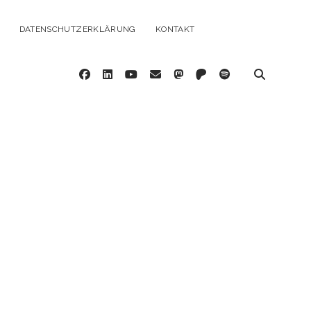
DATENSCHUTZERKLÄRUNG
KONTAKT
facebook
linkedin
youtube
email
mastodon
patreon
spotify