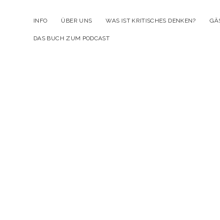
INFO
ÜBER UNS
WAS IST KRITISCHES DENKEN?
GÄ
DAS BUCH ZUM PODCAST
Kr
D
Po