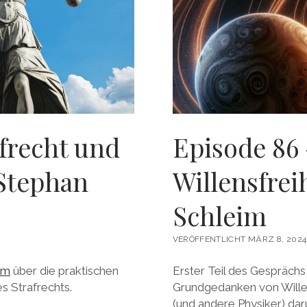
frecht und
Episode 86
 Stephan
Willensfrei
Schleim
VERÖFFENTLICHT MÄRZ 8, 2024
im
über die praktischen
Erster Teil des Gesprächs
es Strafrechts.
Grundgedanken von Wille
(und andere Physiker) dar