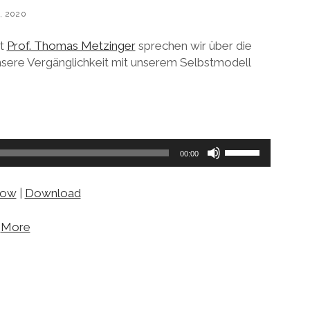
, 2020
it
Prof. Thomas Metzinger
sprechen wir über die
nsere Vergänglichkeit mit unserem Selbstmodell
Pfeiltasten
00:00
Hoch/Runter
benutzen,
dow
|
Download
um
die
|
More
Lautstärke
zu
regeln.