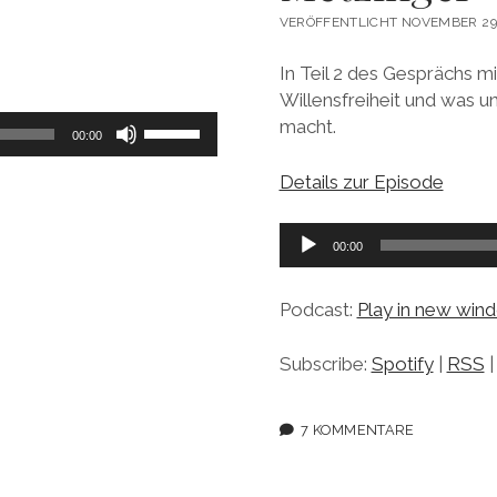
VERÖFFENTLICHT NOVEMBER 29
In Teil 2 des Gesprächs m
Willensfreiheit und was u
Pfeiltasten
macht.
00:00
Hoch/Runter
benutzen,
Details zur Episode
um
die
Audio-
00:00
Lautstärke
Player
zu
Podcast:
Play in new win
regeln.
Subscribe:
Spotify
|
RSS
7 KOMMENTARE