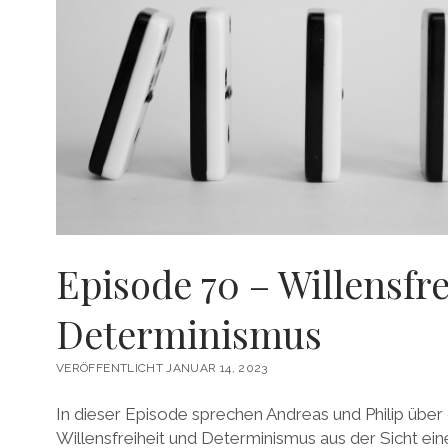
Episode 70 – Willensfre
Determinismus
VERÖFFENTLICHT JANUAR 14, 2023
In dieser Episode sprechen Andreas und Philip übe
Willensfreiheit und Determinismus aus der Sicht ei