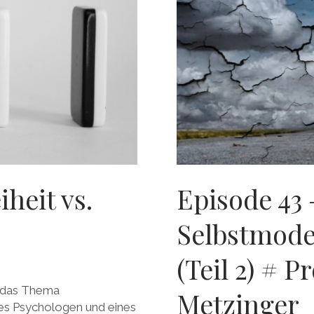
iheit vs.
Episode 43 
Selbstmode
(Teil 2) # P
r das Thema
Metzinger
nes Psychologen und eines