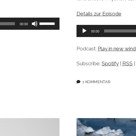
Details zur Episode
Pfeiltasten
00:00
Hoch/Runter
Audio-
00:00
benutzen,
Player
um
Podcast:
Play in new win
die
Lautstärke
Subscribe:
Spotify
|
RSS
zu
regeln.
1 KOMMENTAR