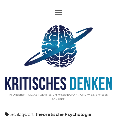
Menü
INFO
öffnen
ÜBER UNS
Kritisches
WAS IST KRITISCHES DENKEN?
Denken
GÄSTE
Podcast
THEMEN
ABONNIEREN
UNTERSTÜTZUNG
DISCLAIMER
IN UNSEREM PODCAST GEHT ES UM WISSENSCHAFT, UND WIE SIE WISSEN
SCHAFFT.
DATENSCHUTZERKLÄRUNG
KONTAKT
Schlagwort:
theoretische Psychologie