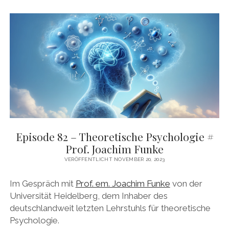
DAS BUCH ZUM PODCAST
facebook
linkedin
youtube
email
mastodon
patreon
spotify
Episode 82 – Theoretische Psychologie #
Prof. Joachim Funke
VERÖFFENTLICHT NOVEMBER 20, 2023
Im Gespräch mit
Prof. em. Joachim Funke
von der
Universität Heidelberg, dem Inhaber des
deutschlandweit letzten Lehrstuhls für theoretische
Psychologie.