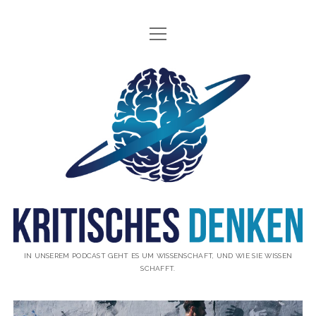
Menü
INFO
öffnen
ÜBER UNS
Kritisches
WAS IST KRITISCHES DENKEN?
Denken
GÄSTE
Podcast
THEMEN
ABONNIEREN
UNTERSTÜTZUNG
DISCLAIMER
IN UNSEREM PODCAST GEHT ES UM WISSENSCHAFT, UND WIE SIE WISSEN
SCHAFFT.
DATENSCHUTZERKLÄRUNG
KONTAKT