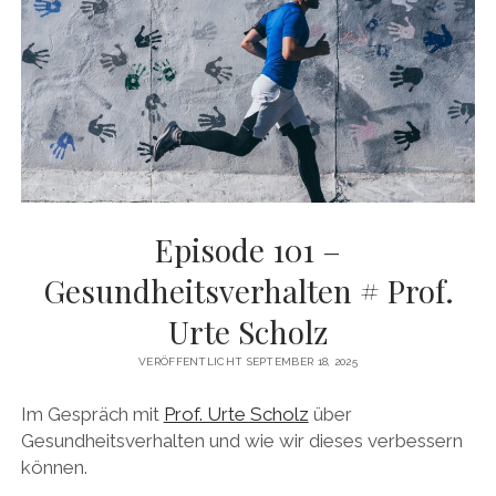
DAS BUCH ZUM PODCAST
facebook
linkedin
youtube
email
mastodon
patreon
spotify
Episode 101 –
Gesundheitsverhalten # Prof.
Urte Scholz
VERÖFFENTLICHT SEPTEMBER 18, 2025
Im Gespräch mit
Prof. Urte Scholz
über
Gesundheitsverhalten und wie wir dieses verbessern
können.