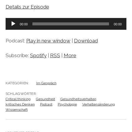
Details zur Episode
Audio-
00:00
00:00
Player
Podcast:
Play in new window
|
Download
Subscribe:
Spotify
|
RSS
|
More
KATEGORIEN:
Im Gespräch
SCHLAGWÖRTER:
Critical thinking
Gesundheit
Gesundheitsverhalten
kritisches Denken
Podcast
Psychologie
Verhaltensänderung
Wissenschaft