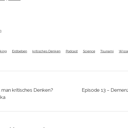
h
nking
Erdbeben
kritisches Denken
Podcast
Science
Tsunami
Wisse
t man kritisches Denken?
Episode 13 – Demenz
oka