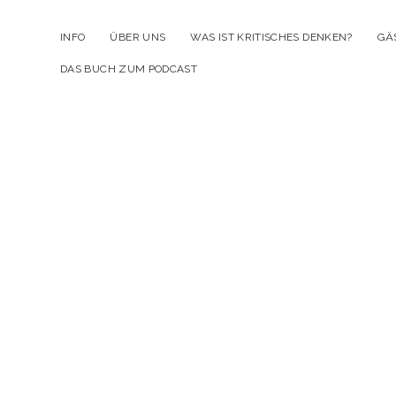
INFO
ÜBER UNS
WAS IST KRITISCHES DENKEN?
GÄ
DAS BUCH ZUM PODCAST
Kr
D
Po