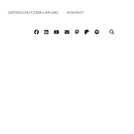
DATENSCHUTZERKLÄRUNG
KONTAKT
facebook
linkedin
youtube
email
mastodon
patreon
spotify