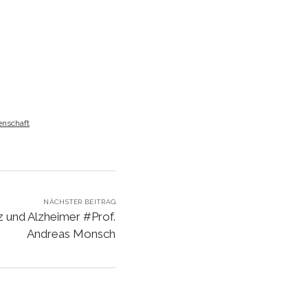
zu
regeln.
nschaft
NÄCHSTER BEITRAG
 und Alzheimer #Prof.
Andreas Monsch