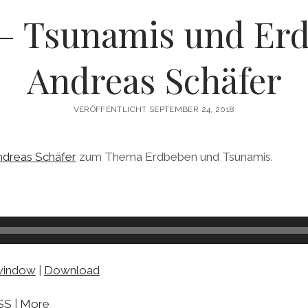
 – Tsunamis und Er
Andreas Schäfer
VERÖFFENTLICHT SEPTEMBER 24, 2018
Andreas Schäfer
zum Thema Erdbeben und Tsunamis.
 window
|
Download
SS
|
More