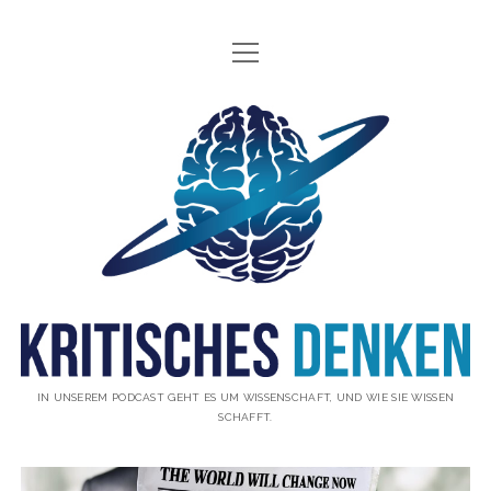
Menü
INFO
öffnen
ÜBER UNS
Kritisches
WAS IST KRITISCHES DENKEN?
Denken
GÄSTE
Podcast
THEMEN
ABONNIEREN
UNTERSTÜTZUNG
DISCLAIMER
IN UNSEREM PODCAST GEHT ES UM WISSENSCHAFT, UND WIE SIE WISSEN
SCHAFFT.
DATENSCHUTZERKLÄRUNG
KONTAKT