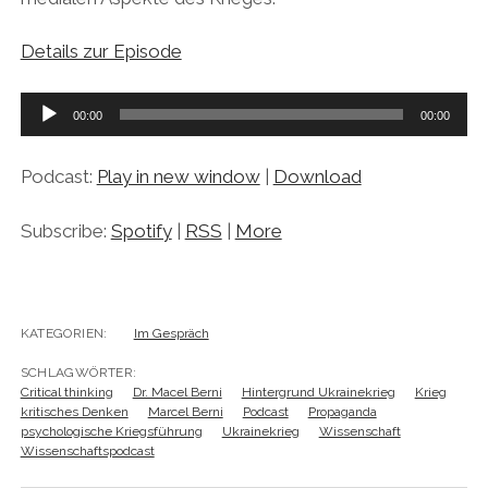
Details zur Episode
Audio-
00:00
00:00
Player
Podcast:
Play in new window
|
Download
Subscribe:
Spotify
|
RSS
|
More
KATEGORIEN:
Im Gespräch
SCHLAGWÖRTER:
Critical thinking
Dr. Macel Berni
Hintergrund Ukrainekrieg
Krieg
kritisches Denken
Marcel Berni
Podcast
Propaganda
psychologische Kriegsführung
Ukrainekrieg
Wissenschaft
Wissenschaftspodcast