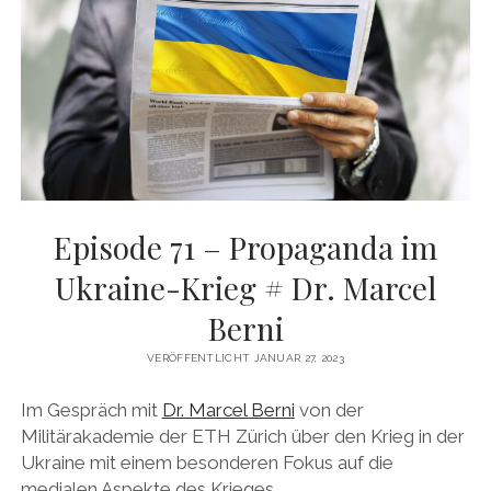
DAS BUCH ZUM PODCAST
facebook
linkedin
youtube
email
mastodon
patreon
spotify
Episode 71 – Propaganda im
Ukraine-Krieg # Dr. Marcel
Berni
VERÖFFENTLICHT JANUAR 27, 2023
Im Gespräch mit
Dr. Marcel Berni
von der
Militärakademie der ETH Zürich über den Krieg in der
Ukraine mit einem besonderen Fokus auf die
medialen Aspekte des Krieges.