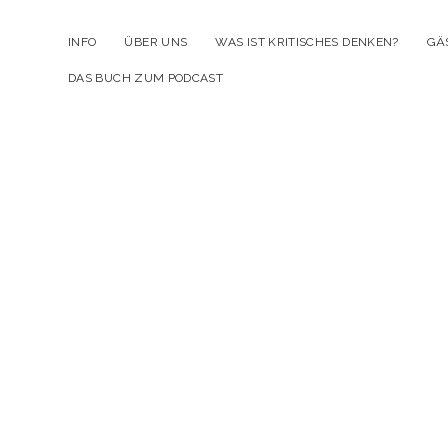
INFO
ÜBER UNS
WAS IST KRITISCHES DENKEN?
GÄ
DAS BUCH ZUM PODCAST
Kr
D
Po