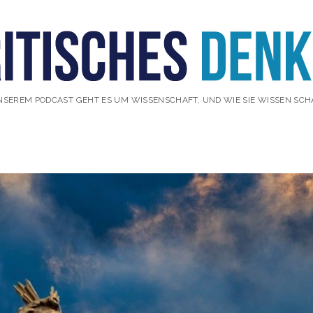
NSEREM PODCAST GEHT ES UM WISSENSCHAFT, UND WIE SIE WISSEN SCH