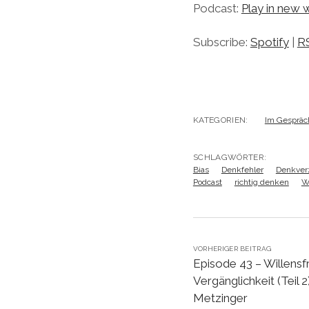
Podcast:
Play in new
Subscribe:
Spotify
|
R
KATEGORIEN:
Im Gespräc
SCHLAGWÖRTER:
Bias
Denkfehler
Denkver
Podcast
richtig denken
W
VORHERIGER BEITRAG
Episode 43 – Willensf
Vergänglichkeit (Teil 
Metzinger