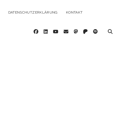
DATENSCHUTZERKLÄRUNG
KONTAKT
facebook
linkedin
youtube
email
mastodon
patreon
spotify