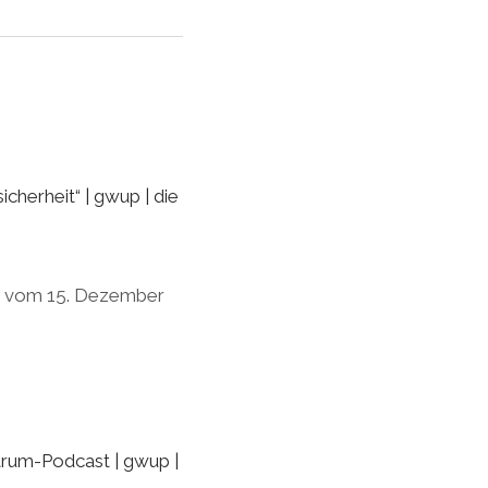
cherheit“ | gwup | die
1) vom 15. Dezember
trum-Podcast | gwup |