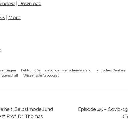
 window
|
Download
SS
|
More
h
zerrungen
Fehlschlüße
gesunder Menschenverstand
kritisches Denken
issenschaft
Wissenschaftspodcast
reiheit, Selbstmodell und
Episode 45 – Covid-19:
2) # Prof. Dr. Thomas
(T