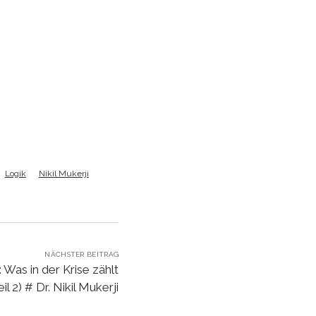
um
die
Lautstärke
zu
regeln.
Logik
Nikil Mukerji
NÄCHSTER BEITRAG
 Was in der Krise zählt
eil 2) # Dr. Nikil Mukerji