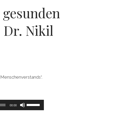
s gesunden
 Dr. Nikil
 Menschenverstands“.
Pfeiltasten
00:00
Hoch/Runter
benutzen,