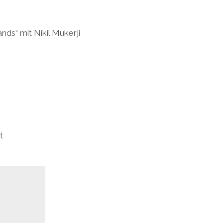
ds“ mit Nikil Mukerji
t