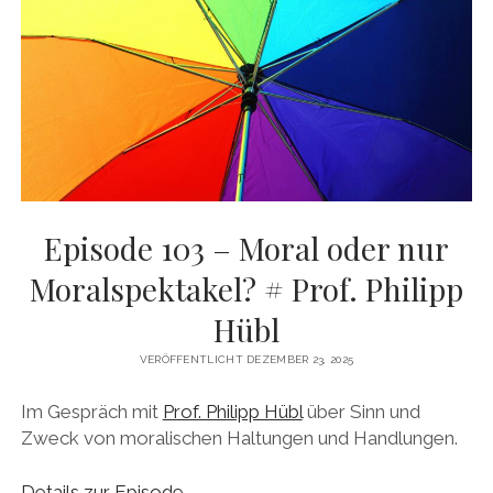
DAS BUCH ZUM PODCAST
facebook
linkedin
youtube
email
mastodon
patreon
spotify
Episode 103 – Moral oder nur
Moralspektakel? # Prof. Philipp
Hübl
VERÖFFENTLICHT DEZEMBER 23, 2025
Im Gespräch mit
Prof. Philipp Hübl
über Sinn und
Zweck von moralischen Haltungen und Handlungen.
Details zur Episode