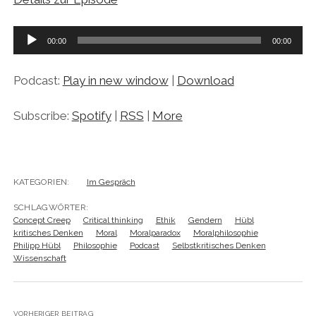
Audio-
00:00
00:00
Player
Podcast:
Play in new window
|
Download
Subscribe:
Spotify
|
RSS
|
More
KATEGORIEN:
Im Gespräch
SCHLAGWÖRTER:
Concept Creep
Critical thinking
Ethik
Gendern
Hübl
kritisches Denken
Moral
Moralparadox
Moralphilosophie
Philipp Hübl
Philosophie
Podcast
Selbstkritisches Denken
Wissenschaft
VORHERIGER BEITRAG