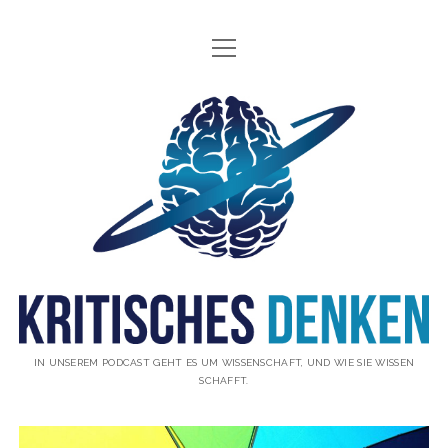
Menü
INFO
öffnen
ÜBER UNS
Kritisches
WAS IST KRITISCHES DENKEN?
Denken
GÄSTE
Podcast
THEMEN
ABONNIEREN
UNTERSTÜTZUNG
DISCLAIMER
IN UNSEREM PODCAST GEHT ES UM WISSENSCHAFT, UND WIE SIE WISSEN
SCHAFFT.
DATENSCHUTZERKLÄRUNG
KONTAKT