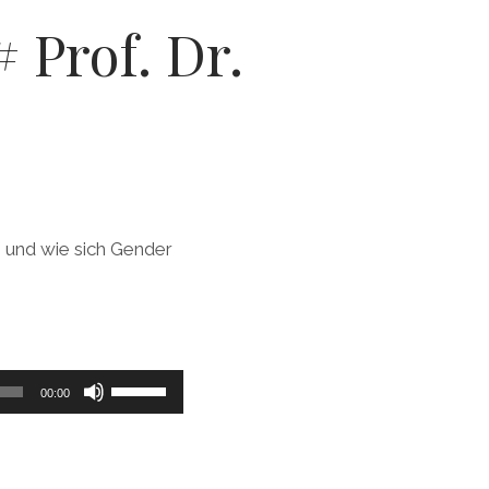
 Prof. Dr.
 und wie sich Gender
Pfeiltasten
00:00
Hoch/Runter
benutzen,
um
die