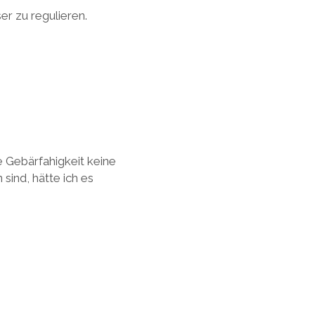
r zu regulieren.
ie Gebärfahigkeit keine
sind, hätte ich es