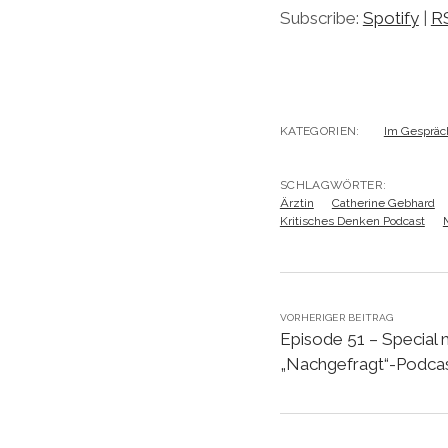
Subscribe:
Spotify
|
R
KATEGORIEN:
Im Gespräc
SCHLAGWÖRTER:
Ärztin
Catherine Gebhard
Kritisches Denken Podcast
VORHERIGER BEITRAG
Episode 51 – Special 
„Nachgefragt“-Podcas