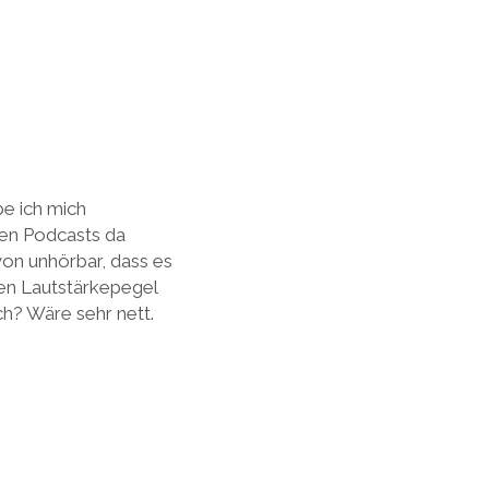
be ich mich
ren Podcasts da
on unhörbar, dass es
hen Lautstärkepegel
ch? Wäre sehr nett.