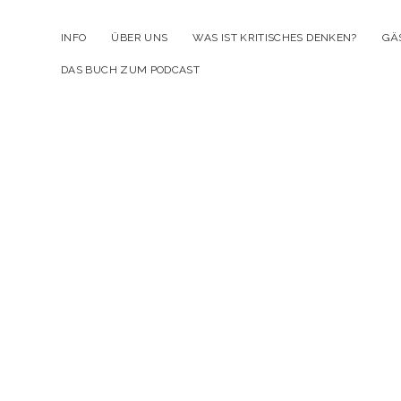
INFO
ÜBER UNS
WAS IST KRITISCHES DENKEN?
GÄ
DAS BUCH ZUM PODCAST
Kr
D
Po