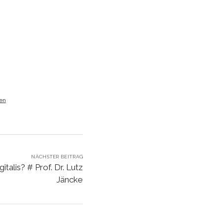
Lautstärke
zu
regeln.
ken
NÄCHSTER BEITRAG
talis? # Prof. Dr. Lutz
Jäncke