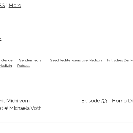
SS
|
More
h
Gender
Gendermedizin
Geschlechter-sensitive Medizin
kritisches Den
Medizin
Podcast
mit Michi vom
Episode 53 – Homo Digi
t # Michaela Voth