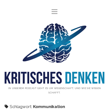
Menü
INFO
öffnen
ÜBER UNS
Kritisches
WAS IST KRITISCHES DENKEN?
Denken
GÄSTE
Podcast
THEMEN
ABONNIEREN
UNTERSTÜTZUNG
DISCLAIMER
IN UNSEREM PODCAST GEHT ES UM WISSENSCHAFT, UND WIE SIE WISSEN
SCHAFFT.
DATENSCHUTZERKLÄRUNG
KONTAKT
Schlagwort:
Kommunikation