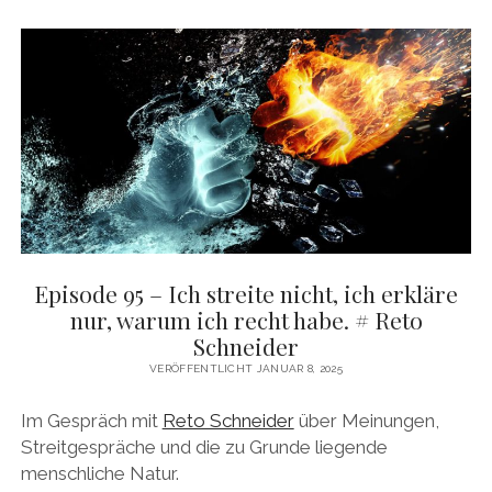
DAS BUCH ZUM PODCAST
facebook
linkedin
youtube
email
mastodon
patreon
spotify
Episode 95 – Ich streite nicht, ich erkläre
nur, warum ich recht habe. # Reto
Schneider
VERÖFFENTLICHT JANUAR 8, 2025
Im Gespräch mit
Reto Schneider
über Meinungen,
Streitgespräche und die zu Grunde liegende
menschliche Natur.