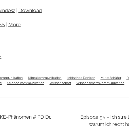
 window
|
Download
SS
|
More
h
kommunikation
Klimakommunikation
kritisches Denken
Mike Schäfer
P
ce
Science communication
Wissenschaft
Wissenschaftskommunikation
KE-Phänomen # PD Dr.
Episode 95 – Ich streite
warum ich recht h