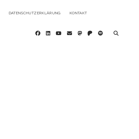
DATENSCHUTZERKLÄRUNG
KONTAKT
facebook
linkedin
youtube
email
mastodon
patreon
spotify