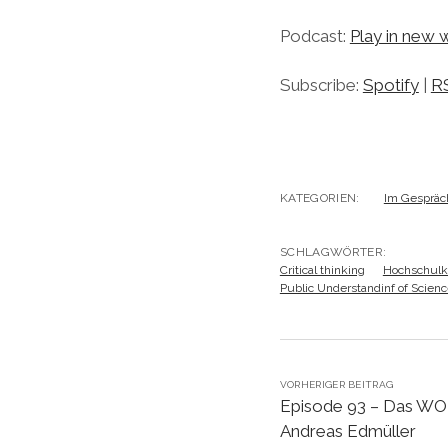
Podcast:
Play in new
Subscribe:
Spotify
|
R
KATEGORIEN:
Im Gespräc
SCHLAGWÖRTER:
Critical thinking
Hochschul
Public Understandinf of Scien
VORHERIGER BEITRAG
Episode 93 – Das WO
Andreas Edmüller