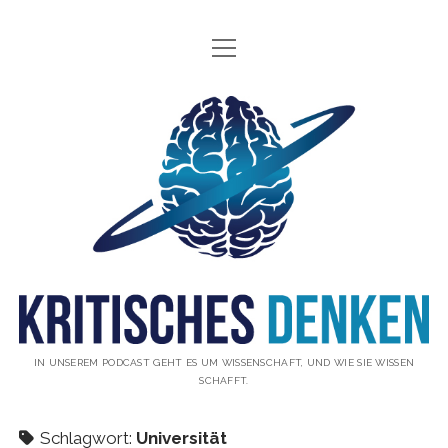
Menü
INFO
öffnen
ÜBER UNS
Kritisches
WAS IST KRITISCHES DENKEN?
Denken
GÄSTE
Podcast
THEMEN
ABONNIEREN
UNTERSTÜTZUNG
DISCLAIMER
IN UNSEREM PODCAST GEHT ES UM WISSENSCHAFT, UND WIE SIE WISSEN
SCHAFFT.
DATENSCHUTZERKLÄRUNG
KONTAKT
Schlagwort:
Universität