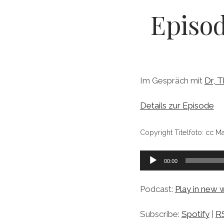
Episod
Im Gespräch mit
Dr, T
Details zur Episode
Copyright Titelfoto: cc M
Audio-
00:00
Player
Podcast:
Play in new
Subscribe:
Spotify
|
R