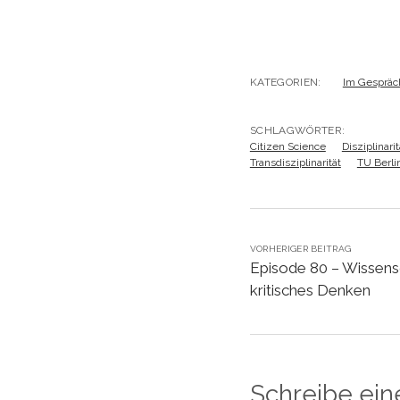
KATEGORIEN:
Im Gespräc
SCHLAGWÖRTER:
Citizen Science
Disziplinarit
Transdisziplinarität
TU Berli
VORHERIGER BEITRAG
Episode 80 – Wissens
kritisches Denken
Schreibe ei