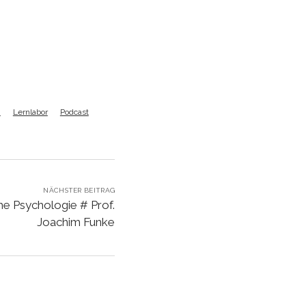
zu
regeln.
n
Lernlabor
Podcast
NÄCHSTER BEITRAG
he Psychologie # Prof.
Joachim Funke