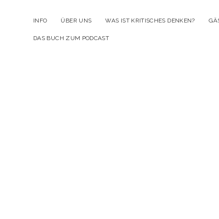
INFO
ÜBER UNS
WAS IST KRITISCHES DENKEN?
GÄ
DAS BUCH ZUM PODCAST
Kr
D
Po