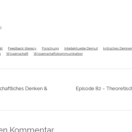
h
ät
Feedback literacy
Forschung
Intellektuelle Demut
kritisches Denke
n
Wissenschaft
Wissenschaftskommunikation
chaftliches Denken &
Episode 82 – Theoretisc
nen Kommentar