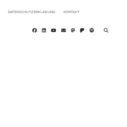
DATENSCHUTZERKLÄRUNG
KONTAKT
facebook
linkedin
youtube
email
mastodon
patreon
spotify