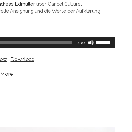
ndreas Edmüller
über Cancel Culture,
relle Aneignung und die Werte der Aufklärung
Pfeiltasten
00:00
Hoch/Runter
benutzen,
dow
|
Download
um
die
|
More
Lautstärke
zu
regeln.