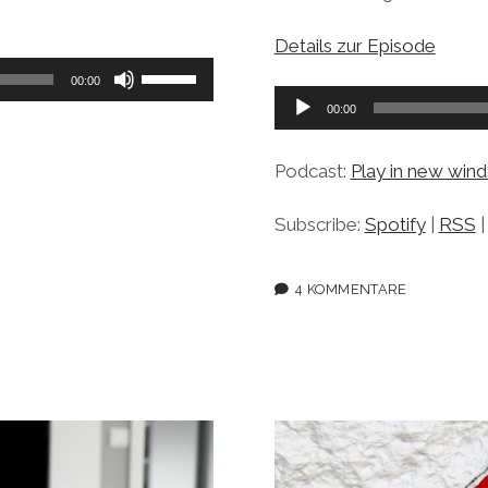
Details zur Episode
Pfeiltasten
00:00
Hoch/Runter
Audio-
00:00
benutzen,
Player
um
Podcast:
Play in new win
die
Lautstärke
Subscribe:
Spotify
|
RSS
zu
regeln.
4 KOMMENTARE