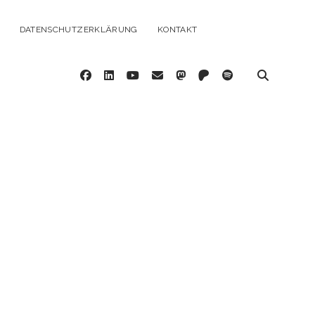
DATENSCHUTZERKLÄRUNG
KONTAKT
facebook
linkedin
youtube
email
mastodon
patreon
spotify