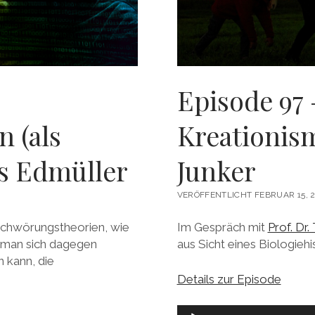
Episode 97 
 (als
Kreationis
as Edmüller
Junker
VERÖFFENTLICHT FEBRUAR 15, 
chwörungstheorien, wie
Im Gespräch mit
Prof. Dr
e man sich dagegen
aus Sicht eines Biologiehis
 kann, die
Details zur Episode
Audio-