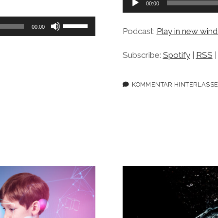
00:00
Player
Pfeiltasten
00:00
Podcast:
Play in new win
Hoch/Runter
benutzen,
Subscribe:
Spotify
|
RSS
um
die
Lautstärke
KOMMENTAR HINTERLASS
zu
regeln.