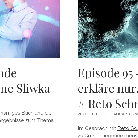
ende
Episode 95 –
nne Sliwka
erkläre nur
# Reto Sch
chnamiges Buch und die
VERÖFFENTLICHT JANUAR 8, 20
ergebnisse zum Thema
Im Gespräch mit
Reto Sc
zu Grunde liegende mensc