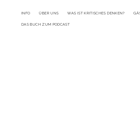
INFO
ÜBER UNS
WAS IST KRITISCHES DENKEN?
GÄ
DAS BUCH ZUM PODCAST
Kr
D
Po