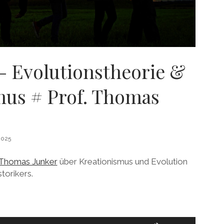
– Evolutionstheorie &
mus # Prof. Thomas
2025
. Thomas Junker
über Kreationismus und Evolution
torikers.
Pfeiltasten