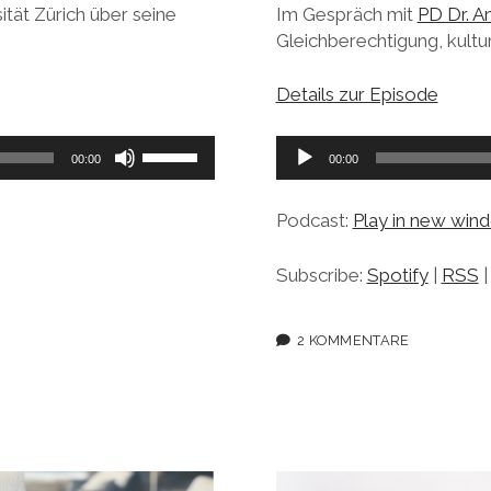
ität Zürich über seine
Im Gespräch mit
PD Dr. A
Gleichberechtigung, kultu
Details zur Episode
Pfeiltasten
Audio-
00:00
00:00
Hoch/Runter
Player
benutzen,
Podcast:
Play in new win
um
die
Subscribe:
Spotify
|
RSS
Lautstärke
zu
regeln.
2 KOMMENTARE